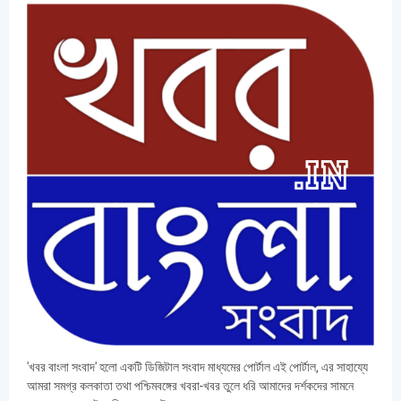
'খবর বাংলা সংবাদ' হলো একটি ডিজিটাল সংবাদ মাধ্যমের পোর্টাল এই পোর্টাল, এর সাহায্যে
আমরা সমগ্র কলকাতা তথা পশ্চিমবঙ্গের খবরা-খবর তুলে ধরি আমাদের দর্শকদের সামনে