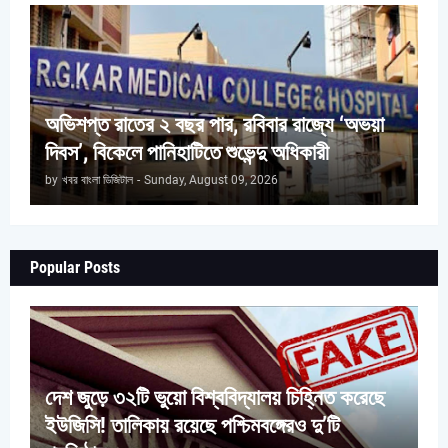
অভিশপ্ত রাতের ২ বছর পার, রবিবার রাজ্যে ‘অভয়া
দিবস’, বিকেলে পানিহাটিতে শুভেন্দু অধিকারী
by
খবর বাংলা ডিজিটাল
-
Sunday, August 09, 2026
Popular Posts
দেশ জুড়ে ৩২টি ভুয়ো বিশ্ববিদ্যালয় চিহ্নিত করেছে
ইউজিসি! তালিকায় রয়েছে পশ্চিমবঙ্গেরও দু’টি