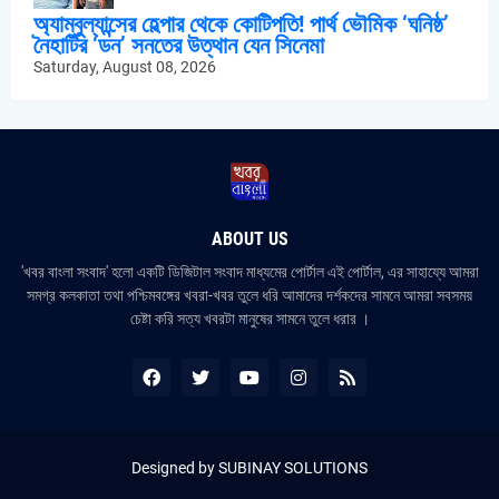
অ্যাম্বুল্যান্সের হেল্পার থেকে কোটিপতি! পার্থ ভৌমিক ‘ঘনিষ্ঠ’
নৈহাটির ‘ডন’ সনতের উত্থান যেন সিনেমা
Saturday, August 08, 2026
ABOUT US
'খবর বাংলা সংবাদ' হলো একটি ডিজিটাল সংবাদ মাধ্যমের পোর্টাল এই পোর্টাল, এর সাহায্যে আমরা
সমগ্র কলকাতা তথা পশ্চিমবঙ্গের খবরা-খবর তুলে ধরি আমাদের দর্শকদের সামনে আমরা সবসময়
চেষ্টা করি সত্য খবরটা মানুষের সামনে তুলে ধরার ।
Designed by
SUBINAY SOLUTIONS