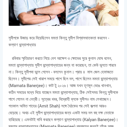
সুদীপকে উজাড় করে দিয়েছিলেন মমতা কিন্তু সুদীপ বিশ্বাসঘাতকতা করলেন -
কল্যাণ বন্দ্যোপাধ্যায়
রবিবার স্মৃতিচারণ করতে গিয়ে বেশ আক্ষেপ ও ক্ষোভের সুরে কুনাল ঘোষ বলেন,
মমতা বন্দ্যোপাধ্যায় সুদীপ বন্দ্যোপাধ্যায়ের জন্য যা করেছেন, তা কেউ ভুলতে পারবে
না। কিন্তু সুদীপদা ভুলে গেলেন - বললেন কুনাল। প্রায় ৪ মাস জেল হেফাজতে
ছিলেন। সুদীপের সেই খারাপ সময়ে পাশে ছিল দল, পাশে ছিলেন মমতা বন্দ্যোপাধ্যায়
(Mamata Banerjee)। কাট টু ২০২৬। আজ যখন তৃণমূল ভেঙে খানখান,
কঠিন সময়ের মধ্যে দিয়ে যাচ্ছেন মমতা বন্দ্যোপাধ্যায়, ঠিক সেইসময় কিন্তু সুদীপকে
পাশে পেলেন না নেত্রী। সূত্রের খবর, বিদ্রোহী ব্লকে সুদীপও নাম লেখাচ্ছেন।
গতকাল অমিত শাহের (Amit Shah) সঙ্গে বৈঠকের পর সেই জল্পনা আরও
বেড়েছে। অথচ এই সুদীপ বন্দ্যোপাধ্যায়ের জন্য একটা সময় দল বহু দক্ষ নেতাকে
হারিয়েছে। এমনটাই দাবি করছেন কল্যাণ বন্দ্যোপাধ্যায় (Kalyan Banerjee)।
মমতার বন্দ্যোপাধ্যায়ের (Mamata Banerjee) প্রশ্রয়ের জন্যই তাঁকে আজ